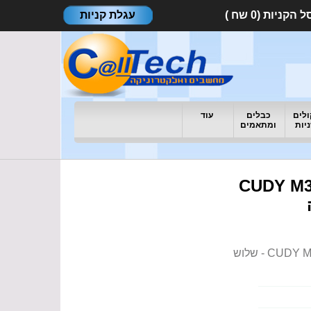
עגלת קניות
לים
כבלים
עוד
ניות
ומתאמים
CUDY M3000(3
מגדיל טווח אלחוטי CUDY M3000(3-Pack)-IL Mesh WiFi 6 Dual Band / AX3000Mbps - שלוש