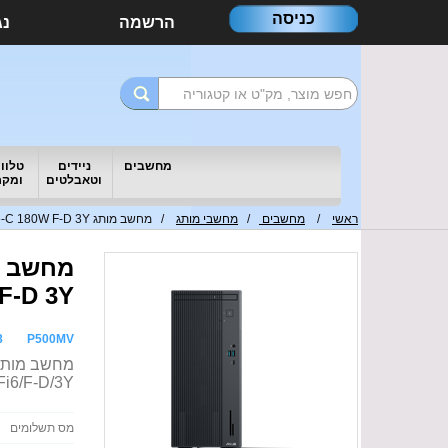
כניסה
הרשמה
נג
מחשבים
ניידים
טלווי
וטאבלטים
ומקר
ראשי
/
מחשבים
/
מחשבי מותג
/ מחשב מותג ASUS ExpertCenter P500MV i5-13420H 16G 512G Type-C 180W F-D 3Y
F-D 3Y
8
P500MV
i6/F-D/3Y
מס תשלומים